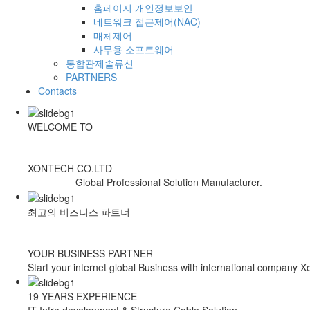
홈페이지 개인정보보안
네트워크 접근제어(NAC)
매체제어
사무용 소프트웨어
통합관제솔류션
PARTNERS
Contacts
WELCOME TO
XONTECH CO.LTD
Global Professional Solution Manufacturer.
최고의 비즈니스 파트너
YOUR BUSINESS PARTNER
Start your internet global Business with international company X
19 YEARS EXPERIENCE
IT Infra development & Structure Cable Solution