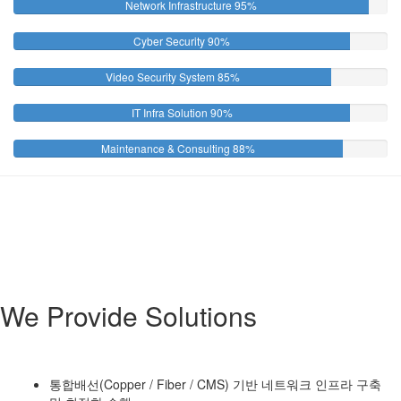
Network Infrastructure
95%
Cyber Security
90%
Video Security System
85%
IT Infra Solution
90%
Maintenance & Consulting
88%
We Provide Solutions
통합배선(Copper / Fiber / CMS) 기반 네트워크 인프라 구축